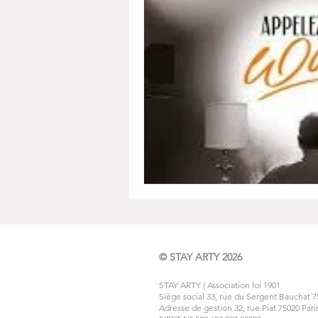
© STAY ARTY 2026
STAY ARTY | Association loi 1901
Siège social 33
, rue du Se
rgent Bauchat 7
Adresse de gestion 32, rue Piat 75020 Pari