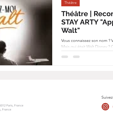
Théâtre
Théâtre | Rec
STAY ARTY "Ap
Walt"
Vous connaissez son nom ? V
Mais qui était Walt Disney ? Qui était le créateur de génie
de cet univers où notre enfan
Entrez dans l'intimité de la 
Walt était entre autres un fils
confronté à ceux qu'il a insp
bousculés. Entre héritage et création, mémoire et illusion,
c'est l'heure du bilan.Pour réa
renonc
Suivez
5012 Paris, France
s, France