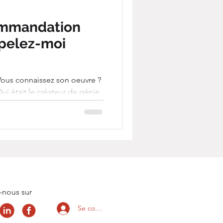
ommandation
pelez-moi
ous connaissez son oeuvre ?
ce serait à jamais protégée ?
famille Disney pour laquelle
, un frère, un mari, un père,
irés et parfois également
liser ses rêves, à quoi faut-il
-nous sur
Se connecter